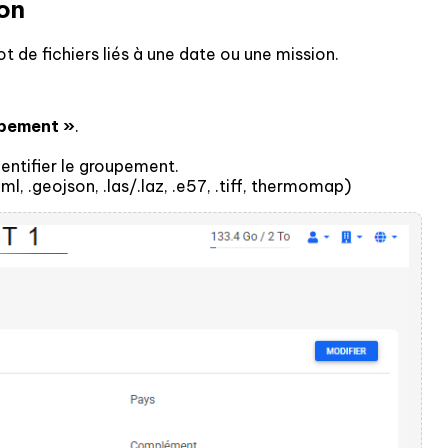
ion
t de fichiers liés à une date ou une mission.
upement »
.
entifier le groupement.
ml, .geojson, .las/.laz, .e57, .tiff, thermomap)