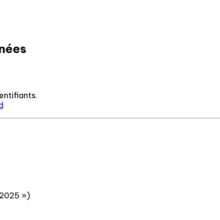
nnées
ntifiants.
d
 2025 »)