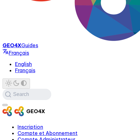
GEO4X
Guides
Français
English
Français
Search
GEO4X
Inscription
Compte et Abonnement
Compte Administrateur